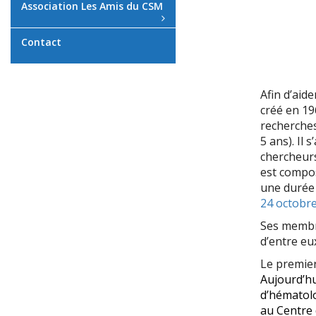
Association Les Amis du CSM
Contact
Afin d’aid
créé en 196
recherches
5 ans). Il
chercheurs
est compo
une durée 
24 octobr
Ses membre
d’entre eu
Le premier
Aujourd’hu
d’hématolo
au Centre 