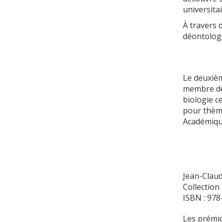
universitai
À travers 
déontologi
Le deuxièm
membre de
biologie c
pour thème
Académiqu
Jean-Clau
Collection
ISBN : 97
Les prémic