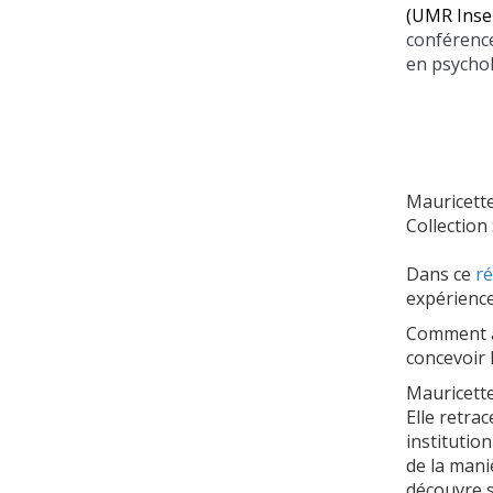
(UMR Inser
conférence
en psychol
Mauricette
Collection
Dans ce
ré
expérience
Comment ap
concevoir 
Mauricette
Elle retra
institution
de la mani
découvre s