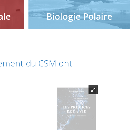
ale
Biologie Polaire
nement du CSM ont