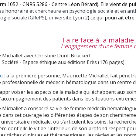
m 1052 - CNRS 5286 - Centre Léon Bérard). Elle vient de publ
s honoraire et chercheure en psychologie sociale et en an
ogie sociale (GRePS), université Lyon 2
) ce qui pourrait être
Faire face à la maladie
L'engagement d'une femme 
 Michallet avec Christine Durif-Bruckert
 : Société - Espace éthique aux éditions Erès (176 pages)
cit
à la première personne, Mauricette Michallet fait pénétrer
 professionnelle de médecin hématologue dans un centre de 
privoiser les aspects de la maladie qui échappent aux soi
l’accompagnement des patients dans les situations extrêmes
 Michallet a consacré sa vie de femme médecin hématologue 
ce dans cet ouvrage les différentes étapes de son chemineme
 universitaire médicale, où s’articulent les soins, la recherc
ère dont elle le vit de l’intérieur, de son profond respect p
es tâches cliniques et thérapeutiques, les règles et les norm