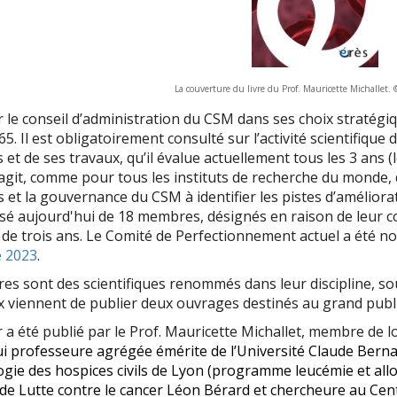
La couverture du livre du Prof. Mauricette Michallet. 
er le conseil d’administration du CSM dans ses choix stratég
5. Il est obligatoirement consulté sur l’activité scientifique 
 et de ses travaux, qu’il évalue actuellement tous les 3 ans (
 s’agit, comme pour tous les instituts de recherche du monde, d
 et la gouvernance du CSM à identifier les pistes d’améliorati
sé aujourd'hui de 18 membres, désignés en raison de leur
de trois ans. Le Comité de Perfectionnement actuel a été n
e 2023
.
s sont des scientifiques renommés dans leur discipline, souv
x viennent de publier deux ouvrages destinés au grand publi
 a été publié par le Prof. Mauricette Michallet, membre de 
i professeure agrégée émérite de l’Université Claude Bernard
gie des hospices civils de Lyon (programme leucémie et allo
de Lutte contre le cancer Léon Bérard et chercheure au Cen