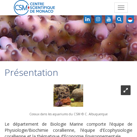
Toggle
navigat
Présentation
Coraux dans les aquariums du CSM © C. Albuquerque
Le département de Biologie Marine comporte l’équipe de
Physiologie/Biochimie corallienne, l’équipe d’Ecophysiologie
corallienne et la thématique d’Economie Environnementale.