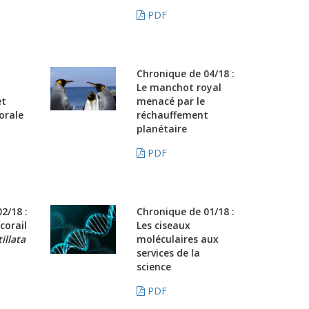
PDF
Chronique de 04/18 :
Le manchot royal
et
menacé par le
orale
réchauffement
planétaire
PDF
2/18 :
Chronique de 01/18 :
corail
Les ciseaux
illata
moléculaires aux
services de la
science
PDF