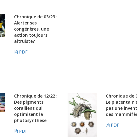
Chronique de 03/23 :
Alerter ses
congénères, une
action toujours
altruiste?
PDF
Chronique de 12/22 :
Chronique de 0
Des pigments
Le placenta n'
coralliens qui
pas une inven
optimisent la
des mammifèr
photosynthèse
PDF
PDF