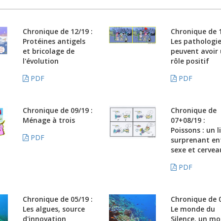
Chronique de 12/19 :
Chronique de 1
Protéines antigels
Les pathologi
et bricolage de
peuvent avoir
l'évolution
rôle positif
PDF
PDF
Chronique de 09/19 :
Chronique de
Ménage à trois
07+08/19 :
Poissons : un l
PDF
surprenant en
sexe et cervea
PDF
Chronique de 05/19 :
Chronique de 0
Les algues, source
Le monde du
d'innovation
Silence, un m