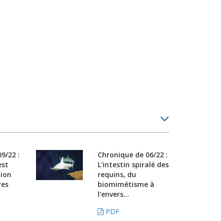
9/22 :
Chronique de 06/22 :
est
L'intestin spiralé des
tion
requins, du
es
biomimétisme à
l'envers...
PDF