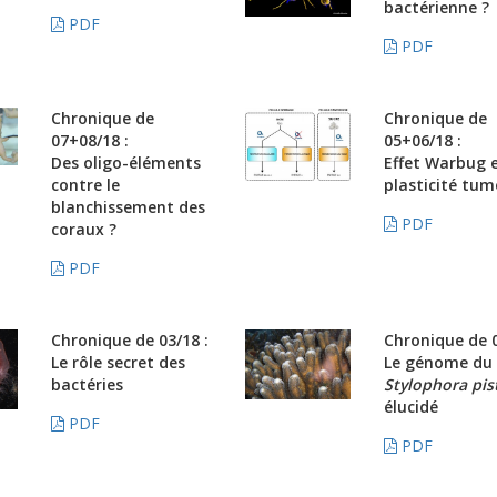
bactérienne ?
PDF
PDF
Chronique de
Chronique de
07+08/18 :
05+06/18 :
Des oligo-éléments
Effet Warbug 
contre le
plasticité tum
blanchissement des
PDF
coraux ?
PDF
Chronique de 03/18 :
Chronique de 0
Le rôle secret des
Le génome du 
bactéries
Stylophora pist
élucidé
PDF
PDF