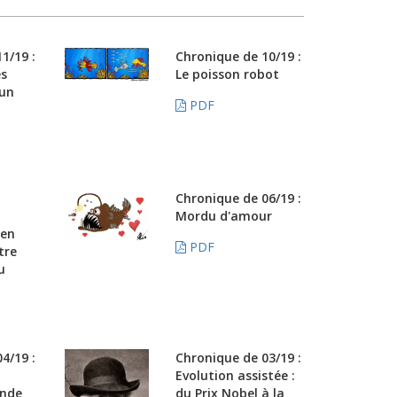
1/19 :
Chronique de 10/19 :
es
Le poisson robot
 un
PDF
Chronique de 06/19 :
Mordu d'amour
ien
PDF
tre
u
4/19 :
Chronique de 03/19 :
Evolution assistée :
onde
du Prix Nobel à la