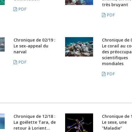
très bruyant
PDF
PDF
Chronique de 02/19 :
Chronique de 0
Le sex-appeal du
Le corail au c
narval
des préoccupa
scientifiques
PDF
mondiales
PDF
Chronique de 12/18 :
Chronique de 1
La goélette Tara, de
Le sexe, une
retour à Lorient...
"Maladie"