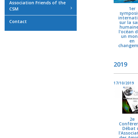
Association Friends of the
1er
CSM
sympos
internat
Contact
sur la s
humaine
l'océan 
un mon
en
changem
2019
17/10/2019
2e
Confére
Débat 
l'Associa
des Ami