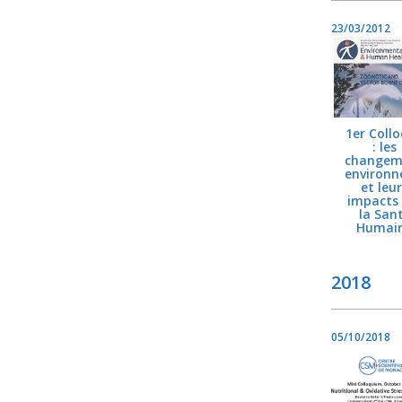
23/03/2012
1er Coll
: les
changem
environ
et leu
impacts 
la San
Humai
2018
05/10/2018