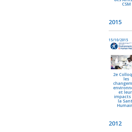
CSM
2015
15/10/2015
2e Colloq
les
changem
environ
et leu
impacts 
la San
Humai
2012