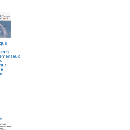
oque
ents
nementaux
rs
sur
té
ne