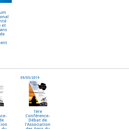
ium
ional
anté
 et
dans
de
ent
09/05/2019
1ère
nce-
Conférence-
de
Débat de
tion
l'Association
s du
des Amis du