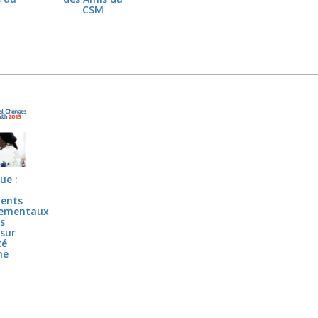
CSM
ue :
ents
nementaux
rs
sur
té
ne