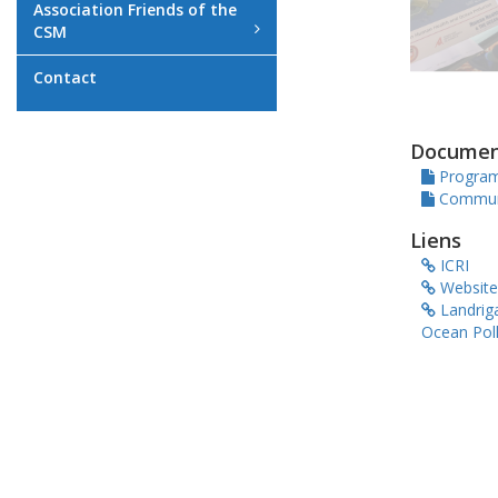
Association Friends of the
CSM
Contact
Documen
Program
Communiq
Liens
ICRI
Website
Landriga
Ocean Poll