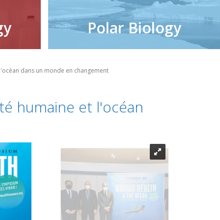
gy
Polar Biology
t l'océan dans un monde en changement
nté humaine et l'océan