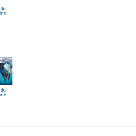
 du
ine
 du
ine