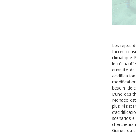
Les rejets 
façon consi
climatique.
le réchauff
quantité de
acidificati
modificatio
besoin de ca
L’une des t
Monaco est 
plus résist
d’acidificat
scénarios é
chercheurs 
Guinée où d