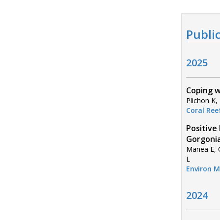
Publi
2025
Coping w
Plichon K,
Coral Ree
Positive
Gorgonia
Manea E, G
L
Environ M
2024