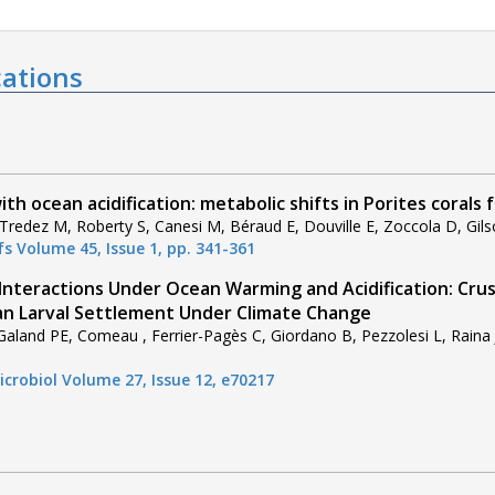
cations
ith ocean acidification: metabolic shifts in Porites corals
 Tredez M, Roberty S, Canesi M, Béraud E, Douville E, Zoccola D, Gils
fs Volume 45, Issue 1, pp. 341-361
 Interactions Under Ocean Warming and Acidification: Cru
n Larval Settlement Under Climate Change
aland PE, Comeau , Ferrier-Pagès C, Giordano B, Pezzolesi L, Raina
icrobiol Volume 27, Issue 12, e70217