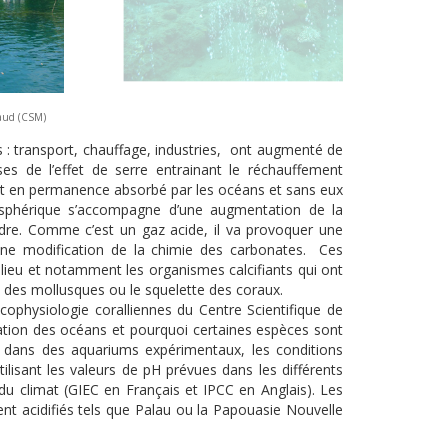
naud (CSM)
s : transport, chauffage, industries, ont augmenté de
ses de l’effet de serre entrainant le réchauffement
fet en permanence absorbé par les océans et sans eux
phérique s’accompagne d’une augmentation de la
dre. Comme c’est un gaz acide, il va provoquer une
 une modification de la chimie des carbonates. Ces
ilieu et notamment les organismes calcifiants qui ont
le des mollusques ou le squelette des coraux.
ophysiologie coralliennes du Centre Scientifique de
ation des océans et pourquoi certaines espèces sont
e, dans des aquariums expérimentaux, les conditions
ilisant les valeurs de pH prévues dans les différents
du climat (GIEC en Français et IPCC en Anglais). Les
ent acidifiés tels que Palau ou la Papouasie Nouvelle