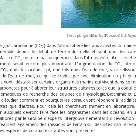
Site de plongée_Milne Bay (Papouasie) © S. Rey
de gaz carbonique (CO
) dans l’atmosphère liés aux activités humaine
2
dérable depuis le début de l’ère industrielle et sont une des cau
 Mais ce CO
ne reste pas uniquement dans l’atmosphère, il est en ef
2
ement serait encore plus important. L’augmentation du CO
atmos
2
 CO
dans les océans qui, une fois dans l’eau de mer, va se dissou
2
on de l’eau de mer, ce qui se traduit par une diminution du pH et
ns vont déstabiliser certains organismes marins qui vivent dans ce m
rbonates pour élaborer leur structures calcaires telles que la coquil
hématiques de recherche des équipes de Physiologie/Biochimie et Ec
d’étudier comment et pourquoi les coraux vont répondre à l’acidific
antes que d’autres. Pour cela les chercheurs miment en laboratoir
ion auxquels devront faire face les organismes dans les océans, en ut
laborés par le Groupe d'experts intergouvernemental sur l'évolution 
réalisent également des missions de terrain sur des sites naturellem
es espèces de coraux résistantes sont présentes.