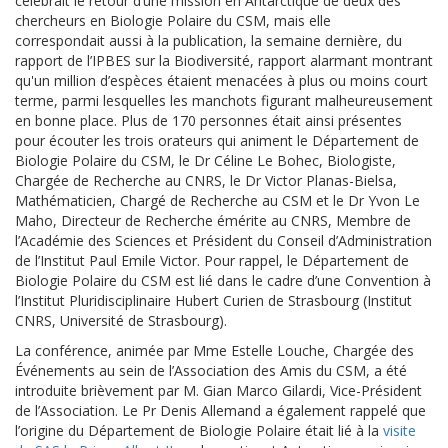
célébrait le retour d’une mission en Antarctique de deux des
chercheurs en Biologie Polaire du CSM, mais elle
correspondait aussi à la publication, la semaine dernière, du
rapport de l’IPBES sur la Biodiversité, rapport alarmant montrant
qu'un million d’espèces étaient menacées à plus ou moins court
terme, parmi lesquelles les manchots figurant malheureusement
en bonne place. Plus de 170 personnes était ainsi présentes
pour écouter les trois orateurs qui animent le Département de
Biologie Polaire du CSM, le Dr Céline Le Bohec, Biologiste,
Chargée de Recherche au CNRS, le Dr Victor Planas-Bielsa,
Mathématicien, Chargé de Recherche au CSM et le Dr Yvon Le
Maho, Directeur de Recherche émérite au CNRS, Membre de
l’Académie des Sciences et Président du Conseil d’Administration
de l’Institut Paul Emile Victor. Pour rappel, le Département de
Biologie Polaire du CSM est lié dans le cadre d’une Convention à
l’Institut Pluridisciplinaire Hubert Curien de Strasbourg (Institut
CNRS, Université de Strasbourg).
La conférence, animée par Mme Estelle Louche, Chargée des
Événements au sein de l’Association des Amis du CSM, a été
introduite brièvement par M. Gian Marco Gilardi, Vice-Président
de l’Association. Le Pr Denis Allemand a également rappelé que
l’origine du Département de Biologie Polaire était lié à la
visite