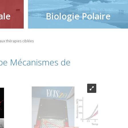
ale
Biologie Polaire
aux thérapies ciblées
uipe Mécanismes de