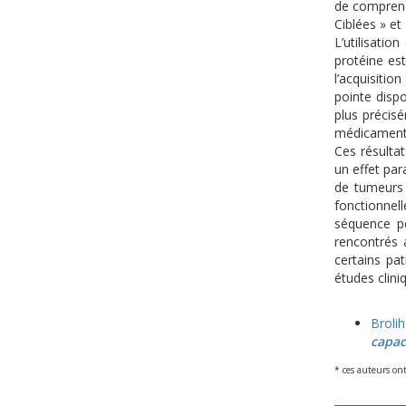
de comprend
Ciblées » e
L’utilisati
protéine est
l’acquisitio
pointe disp
plus précis
médicaments
Ces résulta
un effet par
de tumeurs 
fonctionnel
séquence pe
rencontrés 
certains pat
études clini
Broli
capac
* ces auteurs on