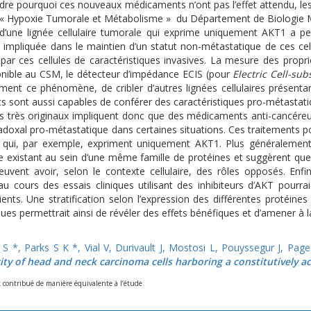
re pourquoi ces nouveaux médicaments n’ont pas l’effet attendu, l
t « Hypoxie Tumorale et Métabolisme » du Département de Biologie M
on d’une lignée cellulaire tumorale qui exprime uniquement AKT1 a 
 impliquée dans le maintien d’un statut non-métastatique de ces cell
n par ces cellules de caractéristiques invasives. La mesure des propri
onible au CSM, le détecteur d’impédance ECIS (pour
Electric Cell-su
ément ce phénomène, de cribler d’autres lignées cellulaires présent
 sont aussi capables de conférer des caractéristiques pro-métastatiq
ts très originaux impliquent donc que des médicaments anti-cancéreu
adoxal pro-métastatique dans certaines situations. Ces traitements po
qui, par exemple, expriment uniquement AKT1. Plus généralement, 
le existant au sein d’une même famille de protéines et suggèrent qu
uvent avoir, selon le contexte cellulaire, des rôles opposés. Enfi
au cours des essais cliniques utilisant des inhibiteurs d’AKT pourr
ients. Une stratification selon l’expression des différentes protéin
ques permettrait ainsi de révéler des effets bénéfiques et d’amener à 
h S *, Parks S K *, Vial V, Durivault J, Mostosi L, Pouyssegur J, Pa
ity of head and neck carcinoma cells harboring a constitutively act
t contribué de manière équivalente à l’étude