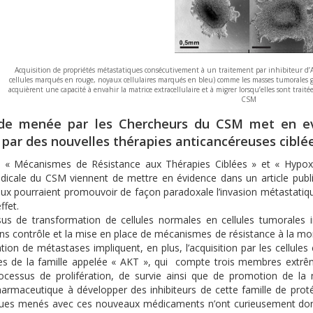
Acquisition de propriétés métastatiques consécutivement à un traitement par inhibiteur d’A
cellules marqués en rouge, noyaux cellulaires marqués en bleu) comme les masses tumorales gén
acquièrent une capacité à envahir la matrice extracellulaire et à migrer lorsqu’elles sont trait
CSM
de menée par les Chercheurs du CSM met en evi
 par des nouvelles thérapies anticancéreuses ciblé
s « Mécanismes de Résistance aux Thérapies Ciblées » et « Hypo
dicale du CSM viennent de mettre en évidence dans un article pu
eux pourraient promouvoir de façon paradoxale l’invasion métastati
ffet.
us de transformation de cellules normales en cellules tumorales i
sans contrôle et la mise en place de mécanismes de résistance à la 
tion de métastases impliquent, en plus, l’acquisition par les cellule
es de la famille appelée « AKT », qui compte trois membres extr
ocessus de prolifération, de survie ainsi que de promotion de la mo
pharmaceutique à développer des inhibiteurs de cette famille de proté
iques menés avec ces nouveaux médicaments n’ont curieusement donné 