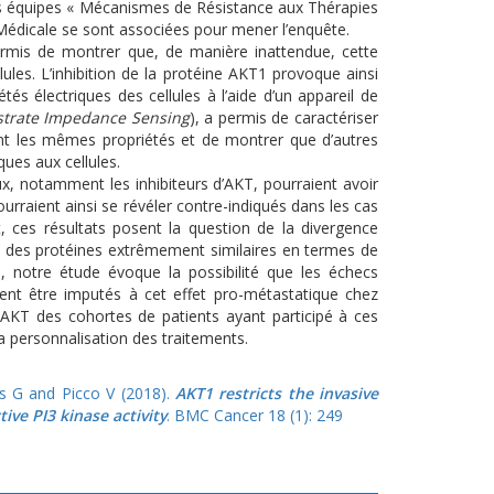
es équipes « Mécanismes de Résistance aux Thérapies
édicale se sont associées pour mener l’enquête.
permis de montrer que, de manière inattendue, cette
ules. L’inhibition de la protéine AKT1 provoque ainsi
étés électriques des cellules à l’aide d’un appareil de
bstrate Impedance Sensing
), a permis de caractériser
ant les mêmes propriétés et de montrer que d’autres
ues aux cellules.
x, notamment les inhibiteurs d’AKT, pourraient avoir
urraient ainsi se révéler contre-indiqués dans les cas
ces résultats posent la question de la divergence
e des protéines extrêmement similaires en termes de
n, notre étude évoque la possibilité que les échecs
aient être imputés à cet effet pro-métastatique chez
es AKT des cohortes de patients ayant participé à ces
la personnalisation des traitements.
ges G and Picco V (2018).
AKT1 restricts the invasive
ive PI3 kinase activity
. BMC Cancer 18 (1): 249