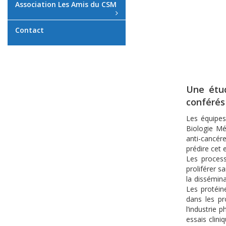
Association Les Amis du CSM
Contact
Une étu
conférés
Les équipe
Biologie Mé
anti-cancér
prédire cet e
Les process
proliférer 
la dissémina
Les protéin
dans les pr
l’industrie 
essais clin