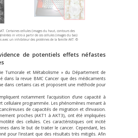
KT. Certaines cellules (images du haut, contours des
érées in vitro à partir de ces cellules (images du bas)
ées avec un inhibiteur des protéines de la famille AKT. ©
dence de potentiels effets néfastes
es
xie Tumorale et Métabolisme » du Département de
blié dans la revue BMC Cancer que des médicaments
que dans certains cas et proposent une méthode pour
mpliquent notamment l’acquisition d’une capacité à
mort cellulaire programmée. Les phénomènes menant à
s cancéreuses de capacités de migration et d’invasion.
êmement proches (AKT1 à AKT3), ont été impliquées
tilité des cellules. Ces caractéristiques ont incité
ines dans le but de traiter le cancer. Cependant, les
pour l'instant que des résultats très mitigés. Afin