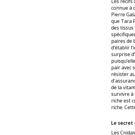
Les récifs
connue à c
Pierre Gal
que Tara P
des tissus
spécifique
paires de 
d’établir 
surprise d
puisqu’ell
pair avec 
résister au
d'assuranc
de la vita
survivre à
riche est 
riche. Cet
Le secret 
Les Cnidai