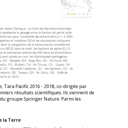
e l'océan Pacifique : a) Carte des îles échantillonnées;
eprésente le passage entre la fraction de petite taille
de Shannon pour l'ensemble des échantillons (n = 3 298).
 premier et troisième QR et les moustaches indiquent
es dans la composition de la communauté microbienne
rs MDS2 dans le corail, les fractions de petite (0,2-3
nce et abondance relative des ASV dans les échantillons
) sont colorés en noir, les Vibrionaceae (pathogènes
a, I03 : Malpelo, I04 : Rapa Nui, I05 : Ile Ducie, I06 :
valu, I13 : Kiribati, I14 : Ile Chuuk, I15 : Guam, I16 :
ld, I21 : Nouvelle Calédonie, I22 : Iles Salomon, I23 : Ile
rescent, I28 : Taiwan, I29 : Ile Oahu, I30 : Golfe de
and et al, 2023.
e, Tara Pacific 2016 - 2018,
co-dirigée par
emiers résultats scientifiques. Ils viennent de
 du groupe Springer Nature.
Parmi les
e la Terre