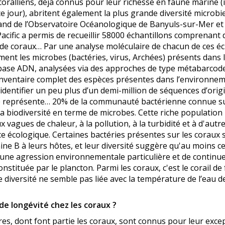
 coralliens, déjà connus pour leur richesse en faune marine (
e jour), abritent également la plus grande diversité microbi
and de l’Observatoire Océanologique de Banyuls-sur-Mer et 
acific a permis de recueillir 58000 échantillons comprenant 
 de coraux… Par une analyse moléculaire de chacun de ces éc
ment les microbes (bactéries, virus, Archées) présents dans 
base ADN, analysées via des approches de type métabarcode
l’inventaire complet des espèces présentes dans l’environne
’identifier un peu plus d’un demi-million de séquences d’ori
e représente… 20% de la communauté bactérienne connue sur te
sa biodiversité en terme de microbes. Cette riche population 
x vagues de chaleur, à la pollution, à la turbidité et à d'autre
e écologique. Certaines bactéries présentes sur les coraux
mine B à leurs hôtes, et leur diversité suggère qu'au moins c
 une agression environnementale particulière et de continuer à
constituée par le plancton. Parmi les coraux,
c'est le corail de 
te diversité ne semble pas liée avec la température de l’eau d
de longévité chez les coraux ?
res, dont font partie les coraux, sont connus pour leur excep