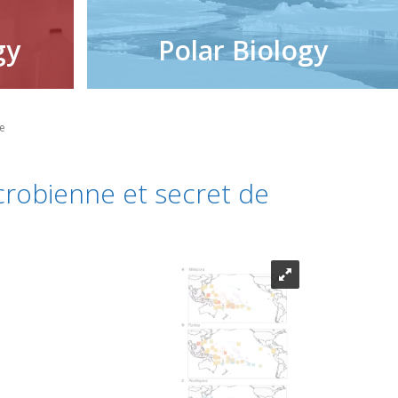
gy
Polar Biology
ce
icrobienne et secret de