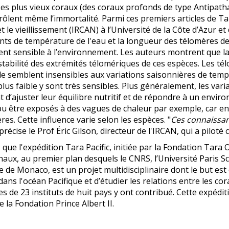
es plus vieux coraux (des coraux profonds de type Antipatha
ôlent même l’immortalité. Parmi ces premiers articles de Tar
t le vieillissement (IRCAN) à l’Université de la Côte d’Azur et
s de température de l'eau et la longueur des télomères de
ment sensible à l’environnement. Les auteurs montrent
que la
stabilité des extrémités télomériques de ces espèces. Les tél
e semblent insensibles aux variations saisonnières de temp
 plus faible y sont très sensibles. Plus généralement, les var
 d’ajuster leur équilibre nutritif et de répondre à un envi
 pu être exposés à des vagues de chaleur par exemple, car e
res. Cette influence varie selon les espèces. "
Ces connaissan
précise le Prof Éric Gilson, directeur de l'IRCAN, qui a piloté 
que l'expédition Tara Pacific, initiée par la Fondation Tara 
naux, au premier plan desquels le CNRS, l’Université Paris Sci
e de Monaco, est un projet multidisciplinaire dont le but est d
 dans l'océan Pacifique et d’étudier les relations entre les c
ues de 23 instituts de huit pays y ont contribué. Cette expédit
e la Fondation Prince Albert II.