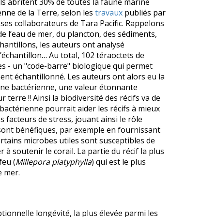
ils abritent 30% de toutes la faune marine
enne de la Terre, selon les
travaux
publiés par
ses collaborateurs de Tara Pacific. Rappelons
de l’eau de mer, du plancton, des sédiments,
hantillons, les auteurs ont analysé
l’échantillon…
Au total, 102 téraoctets de
s - un "code-barre" biologique qui permet
ment échantillonné.
Les auteurs ont alors eu la
gine bactérienne, une valeur étonnante
rre !! Ainsi la biodiversité des récifs va de
bactérienne pourrait aider les récifs à mieux
s facteurs de stress, jouant ainsi le rôle
 sont bénéfiques, par exemple en fournissant
ertains microbes utiles sont susceptibles de
 soutenir le corail. La partie du récif la plus
feu (
Millepora platyphylla
) qui est le plus
e mer.
tionnelle longévité, la plus élevée parmi les