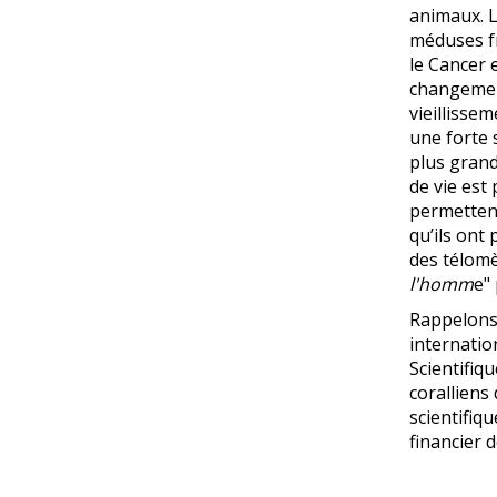
animaux. L
méduses fr
le Cancer e
changement
vieillisse
une forte 
plus grand
de vie est
permettent
qu’ils ont
des télomè
l'homm
e" 
Rappelons 
internatio
Scientifiqu
coralliens
scientifiq
financier d