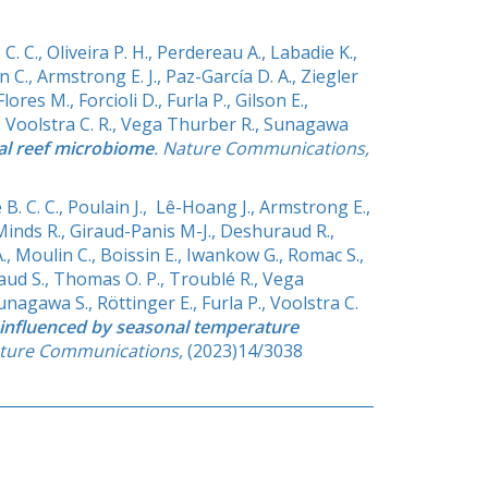
. C., Oliveira P. H., Perdereau A., Labadie K.,
 C., Armstrong E. J., Paz-García D. A., Ziegler
ores M., Forcioli D., Furla P., Gilson E.,
., Voolstra C. R., Vega Thurber R., Sunagawa
ral reef microbiome
. Nature Communications,
. C. C., Poulain J., Lê-Hoang J., Armstrong E.,
cMinds R., Giraud-Panis M-J., Deshuraud R.,
A., Moulin C., Boissin E., Iwankow G., Romac S.,
naud S., Thomas O. P., Troublé R., Vega
nagawa S., Röttinger E., Furla P., Voolstra C.
 influenced by seasonal temperature
ture Communications,
(2023)14/3038