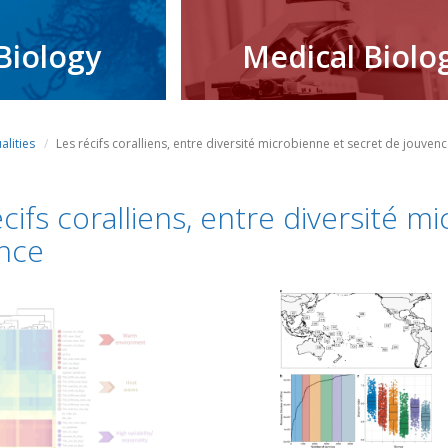
Biology
Medical Biolo
alities
Les récifs coralliens, entre diversité microbienne et secret de jouven
écifs coralliens, entre diversité m
nce