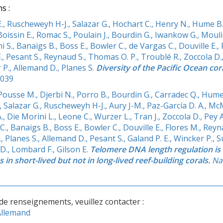
s :
., Ruscheweyh H-J., Salazar G., Hochart C., Henry N., Hume B. C
Boissin E., Romac S., Poulain J., Bourdin G., Iwankow G., Moulin
i S., Banaigs B., Boss E., Bowler C., de Vargas C., Douville E., Fl
, Pesant S., Reynaud S., Thomas O. P., Troublé R., Zoccola D
 P., Allemand D., Planes S.
Diversity of the Pacific Ocean co
3039
ousse M., Djerbi N., Porro B., Bourdin G., Carradec Q., Hume B
., Salazar G., Ruscheweyh H-J., Aury J-M., Paz-García D. A., M
., Die Morini L., Leone C., Wurzer L., Tran J., Zoccola D., Pey 
., Banaigs B., Boss E., Bowler C., Douville E., Flores M., Rey
 Planes S., Allemand D., Pesant S., Galand P. E., Wincker P., Su
i D., Lombard F., Gilson E.
Telomere DNA length regulation is
 in short-lived but not in long-lived reef-building corals.
Na
de renseignements, veuillez contacter :
Allemand