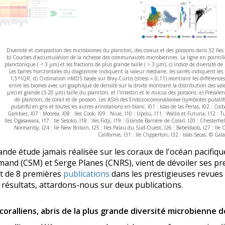
Diversité et composition des microbiomes du plancton, des coraux et des poissons dans 32 îles d
b) Courbes d'accumulation de la richesse des communautés microbiennes. La ligne en pointillé r
planctonique ( < 3 µm) et les fractions de plus grande taille ( > 3 µm); c) Indice de diversité 
Les barres horizontales du diagramme indiquent la valeur médiane, les carrés indiquent les
1,5*IQR. d) Ordination nMDS basée sur Bray-Curtis (stress = 0,11) montrant les différenc
entre les biomes avec un graphique de densité sur la droite montrant la distribution des valeu
µm) et grande (3-20 µm) taille du plancton, et l'intestin et le mucus des poissons. e) Prévale
de plancton, de corail et de poisson. Les ASVs des Endozoicomonadaceae (symbiotes putatifs
putatifs) en gris et toutes les autres annotations en blanc. I01 : Islas de las Perlas, I02 : Coib
Gambier, I07 : Moorea, I08 : Iles Cook, I09 : Niue, I10 : Upolu, I11 : Wallis et Futuna, I12 : Tu
Iles Ogasawara, I17 : Ile Sesoko, I18 : Iles Fidji, I19 : Grande Barrière de Corail, I20 : Chesterfie
Normanby, I24 : Ile New Britain, I25 : Iles Palau du Sud-Ouest, I26 : Babeldaob, I27 : Ile C
Californie, I31 : Ile Clipperton, I32 : Islas Secas. © Gal
ande étude jamais réalisée sur les coraux de l'océan pacifiqu
emand (CSM) et Serge Planes (CNRS)
,
vient de dévoiler ses pr
jet de 8 premières
publications
dans les prestigieuses revues
ésultats, attardons-nous sur deux publications.
 coralliens, abris de la plus grande diversité microbienne d