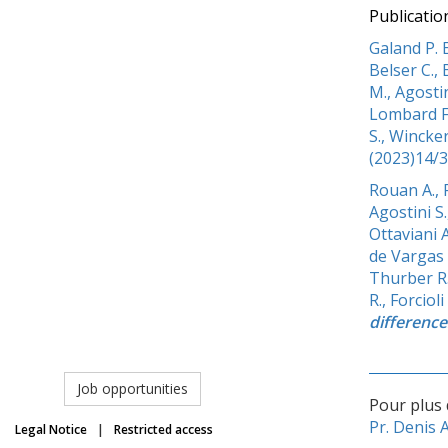
Publication
Galand P. E
Belser C., 
M., Agostin
Lombard F.
S., Wincker
(2023)14/
Rouan A., P
Agostini S
Ottaviani A
de Vargas C
Thurber R.,
R., Forciol
differences
Job opportunities
Pour plus 
Pr. Denis 
Legal Notice
|
Restricted access