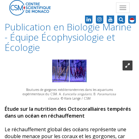
Toggle
navigat
Publication en Biologie Marine
- Équipe Écophysiologie et
Écologie
Boutures de gorgones méditerranéennes dans les aquariums
expérimentaux du CSM. A.
Eunicella singularis
; B.
Paramuricea
clavata
. © Kiara Lange / CSM
Étude sur la nutrition des Octocoralliaires tempérés
dans un océan en réchauffement
Le réchauffement global des océans représente une
double menace pour les coraux et les gorgones, car