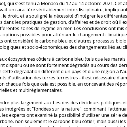
), qui s'est tenu à Monaco du 12 au 14 octobre 2021. Cet ate
ait un caractère véritablement interdisciplinaire, impliquant 
 le droit, et a souligné la nécessité d'intégrer les différente
s dans les pratiques de gestion, d'affaires et de droit où il e
ifférentes zones de régime en mer. Les conclusions ont mis 
options possibles pour atténuer le changement climatique o
ts ont considéré le carbone bleu et d'autres processus bio
ologiques et socio-économiques des changements liés au cl
x écosystèmes côtiers à carbone bleu (tels que les marais s
nt disparu ou se sont fortement dégradés au cours des dern
e cette dégradation diffèrent d'un pays et d'une région à l'au
s d'utilisation des terres terrestres - il est nécessaire d'am
on chaque fois que cela est possible, en concevant des répon
rielles et multiréglementaires.
dre plus largement aux besoins des décideurs politiques et
s intégrées et "fondées sur la nature", combinant l'atténu
 les experts ont examiné la possibilité d'utiliser une série 
arbone, non seulement le carbone bleu côtier, mais aussi les 