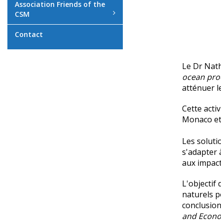
Association Friends of the
CSM
Contact
Le Dr Nath
ocean proc
atténuer l
Cette acti
Monaco et
Les soluti
s'adapter 
aux impact
L'objectif
naturels p
conclusion
and Econo