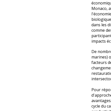
économique
Monaco, av
l'économie,
biologique
dans les d
comme des 
participan
impacts éc
De nombreu
marines) o
facteurs d
changement
restaurati
intersecto
Pour répon
d'approche
avantages,
cycle du c