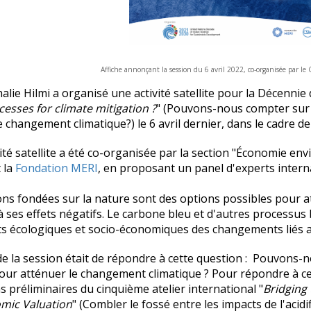
Affiche annonçant la session du 6 avril 2022, co-organisée par l
alie Hilmi a organisé une activité satellite pour la Décennie 
esses for climate mitigation ?
" (Pouvons-nous compter sur 
e changement climatique?) le 6 avril dernier, dans le cadre de
vité satellite a été co-organisée par la section "Économie en
 la
Fondation MERI
, en proposant un panel d'experts interna
ons fondées sur la nature sont des options possibles pour 
à ses effets négatifs. Le carbone bleu et d'autres processus 
s écologiques et socio-économiques des changements liés au
 de la session était de répondre à cette question : Pouvons
our atténuer le changement climatique ? Pour répondre à cet
s préliminaires du cinquième atelier international "
Bridging
mic Valuation
" (Combler le fossé entre les impacts de l'acidi