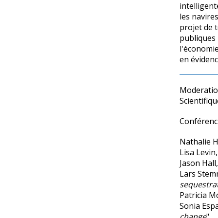
intelligen
les navire
projet de 
publiques 
l'économi
en évidenc
Moderation
Scientifi
Conférenci
Nathalie H
Lisa Levin,
Jason Hall
Lars Stemm
sequestra
Patricia M
Sonia Espa
change
"