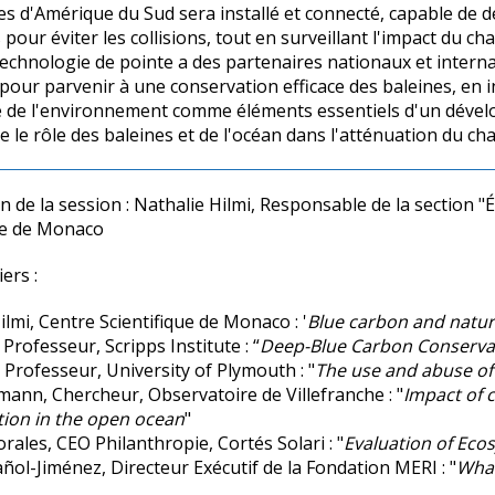
tes d'Amérique du Sud sera installé et connecté, capable de dé
s pour éviter les collisions, tout en surveillant l'impact du 
technologie de pointe a des partenaires nationaux et interna
pour parvenir à une conservation efficace des baleines, en in
e de l'environnement comme éléments essentiels d'un déve
e le rôle des baleines et de l'océan dans l'atténuation du c
 de la session : Nathalie Hilmi, Responsable de la section "
É
que de Monaco
ers :
ilmi, Centre Scientifique de Monaco : '
Blue carbon and natur
 Professeur, Scripps Institute :
“
Deep-Blue Carbon Conserva
, Professeur, University of Plymouth : "
The use and abuse of
ann, Chercheur, Observatoire de Villefranche : "
Impact of 
tion in the open ocean
"
orales, CEO Philanthropie, Cortés Solari : "
Evaluation of Eco
ñol-Jiménez, Directeur Exécutif de la Fondation MERI : "
Whal