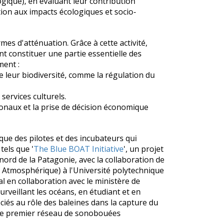
gique), en évaluant leur contribution
tion aux impacts écologiques et socio-
rmes d'atténuation.
Grâce à cette activité,
t constituer une partie essentielle des
ment :
e leur biodiversité, comme la régulation du
services culturels.
ionaux et la prise de décision économique
 que des pilotes et des incubateurs qui
tels que '
The Blue BOAT Initiative
', un projet
ord de la Patagonie, avec la collaboration de
t Atmosphérique) à l'Université polytechnique
l en collaboration avec le ministère de
urveillant les océans, en étudiant et en
ciés au rôle des baleines dans la capture du
, le premier réseau de sonobouées