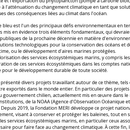
té et l'exportation du phytoplancton (pompe à carbone biolo
e à l'atténuation du changement climatique en tant que solu
s des conséquences liées au climat dans l'océan.
 bleu est l'un des principaux défis environnementaux en te
 mis en évidence trois éléments fondamentaux, qui devraien
 publiques de la prochaine décennie en matière d'environne
lutions technologiques pour la conservation des océans et d
itime, ou le développement d'aires marines protégées.
lorisation des services écosystémiques marins, y compris les 
gration de ces services écosystémiques dans les comptes nat
e pour le développement durable de toute société.
 présenté divers projets travaillant autour de ce thème, tels
re exportés dans le monde entier. En particulier des projets 
u gouvernement chilien, actuellement mis en œuvre dans le n
institutions, de la NOAA (Agence d'Observation Océanique e
 Depuis 2019, la Fondation MERI développe ce projet nationa
ement, visant à conserver et protéger les baleines, tout en s
 les services écosystémiques marins, en particulier ceux asso
ssaire pour faire face au changement climatique. À cette fin