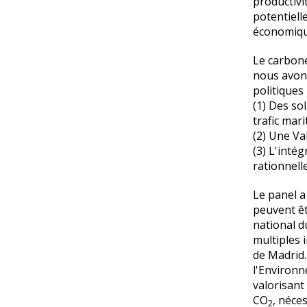
productivi
potentiell
économique
Le carbone
nous avons
politiques
(1) Des so
trafic mar
(2) Une Va
(3) L'inté
rationnell
Le panel a
peuvent êt
national d
multiples 
de Madrid.
l'Environn
valorisant
CO
, néce
2