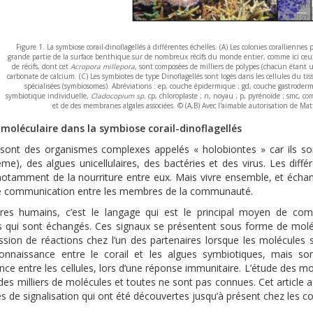
Figure 1. La symbiose corail-dinoflagellés à différentes échelles. (A) Les colonies corallienn
grande partie de la surface benthique sur de nombreux récifs du monde entier, comme ici ceux 
de récifs, dont cet
Acropora millepora
, sont composées de milliers de polypes (chacun étant 
carbonate de calcium. (C) Les symbiotes de type Dinoflagellés sont logés dans les cellules du t
spécialisées (symbiosomes). Abréviations : ep, couche épidermique ; gd, couche gastroderm
symbiotique individuelle,
Cladocopium sp.
cp, chloroplaste ; n, noyau ; p, pyrénoïde ; smc,
et de des membranes algales associées. © (A,B) Avec l'aimable autorisation de Ma
moléculaire dans la symbiose corail-dinoflagellés
sont des organismes complexes appelés « holobiontes » car ils so
ême), des algues unicellulaires, des bactéries et des virus. Les dif
otamment de la nourriture entre eux. Mais vivre ensemble, et éch
 communication entre les membres de la communauté.
res humains, c’est le langage qui est le principal moyen de co
s qui sont échangés. Ces signaux se présentent sous forme de molécul
ssion de réactions chez l’un des partenaires lorsque les molécules s
connaissance entre le corail et les algues symbiotiques, mais s
ce entre les cellules, lors d’une réponse immunitaire. L’étude des m
e des milliers de molécules et toutes ne sont pas connues. Cet article
s de signalisation qui ont été découvertes jusqu’à présent chez les c