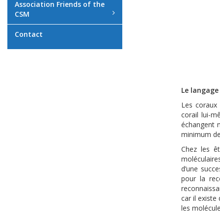
Association Friends of the
CSM
Contact
Le langage 
Les coraux 
corail lui-m
échangent n
minimum de
Chez les êt
moléculaire
d’une succe
pour la re
reconnaissan
car il exist
les molécule