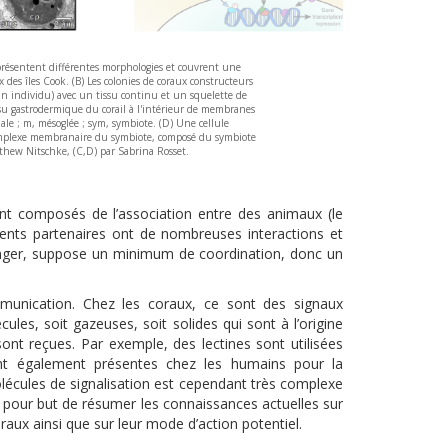
es présentent différentes morphologies et couvrent une
des îles Cook. (B) Les colonies de coraux constructeurs
un individu) avec un tissu continu et un squelette de
issu gastrodermique du corail à l'intérieur de membranes
ale ; m, mésoglée ; sym, symbiote. (D) Une cellule
 complexe membranaire du symbiote, composé du symbiote
tthew Nitschke, (C,D) par Sabrina Rosset.
nt composés de l’association entre des animaux (le
férents partenaires ont de nombreuses interactions et
anger, suppose un minimum de coordination, donc un
mmunication. Chez les coraux, ce sont des signaux
es, soit gazeuses, soit solides qui sont à l’origine
ont reçues. Par exemple, des lectines sont utilisées
ont également présentes chez les humains pour la
olécules de signalisation est cependant très complexe
 a pour but de résumer les connaissances actuelles s
ur
oraux ainsi que
sur leur mode d’action potentiel.