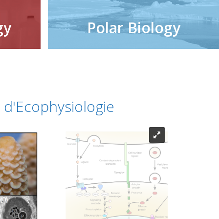
gy
Polar Biology
e d'Ecophysiologie