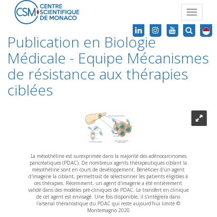
Toggle
navigat
Publication en Biologie
Médicale - Equipe Mécanismes
de résistance aux thérapies
ciblées
La mésothéline est surexprimée dans la majorité des adénocarcinomes
pancréatiques (PDAC). De nombreux agents thérapeutiques ciblant la
mésothéline sont en cours de devéloppement. Bénéficier d'un agent
d'imagerie la ciblant, permettrait de sélectionner les patients éligibles à
ces thérapies. Récemment, un agent d'imagerie a été entièrement
validé dans des modèles pré-cliniques de PDAC. Le transfert en clinique
de cet agent est envisagé. Une fois disponible, il s'intègrera dans
l'arsenal théranostique du PDAC qui reste aujourd'hui limité ©
Montemagno 2020