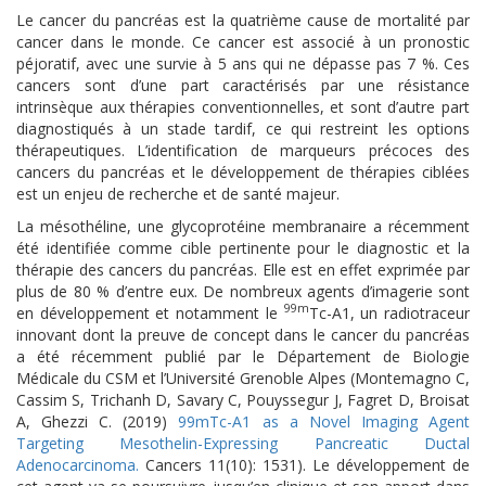
Le cancer du pancréas est la quatrième cause de mortalité par
cancer dans le monde. Ce cancer est associé à un pronostic
péjoratif, avec une survie à 5 ans qui ne dépasse pas 7 %. Ces
cancers sont d’une part caractérisés par une résistance
intrinsèque aux thérapies conventionnelles, et sont d’autre part
diagnostiqués à un stade tardif, ce qui restreint les options
thérapeutiques. L’identification de marqueurs précoces des
cancers du pancréas et le développement de thérapies ciblées
est un enjeu de recherche et de santé majeur.
La mésothéline, une glycoprotéine membranaire a récemment
été identifiée comme cible pertinente pour le diagnostic et la
thérapie des cancers du pancréas. Elle est en effet exprimée par
plus de 80 % d’entre eux. De nombreux agents d’imagerie sont
99m
en développement et notamment le
Tc-A1, un radiotraceur
innovant dont la preuve de concept dans le cancer du pancréas
a été récemment publié par le Département de Biologie
Médicale du CSM et l’Université Grenoble Alpes (Montemagno C,
Cassim S, Trichanh D, Savary C, Pouyssegur J, Fagret D, Broisat
A, Ghezzi C. (2019)
99mTc-A1 as a Novel Imaging Agent
Targeting Mesothelin-Expressing Pancreatic Ductal
Adenocarcinoma.
Cancers 11(10): 1531). Le développement de