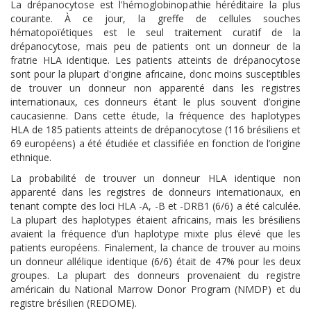
La drépanocytose est l'hémoglobinopathie héréditaire la plus
courante. À ce jour, la greffe de cellules souches
hématopoïétiques est le seul traitement curatif de la
drépanocytose, mais peu de patients ont un donneur de la
fratrie HLA identique. Les patients atteints de drépanocytose
sont pour la plupart d'origine africaine, donc moins susceptibles
de trouver un donneur non apparenté dans les registres
internationaux, ces donneurs étant le plus souvent d’origine
caucasienne. Dans cette étude, la fréquence des haplotypes
HLA de 185 patients atteints de drépanocytose (116 brésiliens et
69 européens) a été étudiée et classifiée en fonction de l’origine
ethnique.
La probabilité de trouver un donneur HLA identique non
apparenté dans les registres de donneurs internationaux, en
tenant compte des loci HLA -A, -B et -DRB1 (6/6) a été calculée.
La plupart des haplotypes étaient africains, mais les brésiliens
avaient la fréquence d’un haplotype mixte plus élevé que les
patients européens. Finalement, la chance de trouver au moins
un donneur allélique identique (6/6) était de 47% pour les deux
groupes. La plupart des donneurs provenaient du registre
américain du National Marrow Donor Program (NMDP) et du
registre brésilien (REDOME).