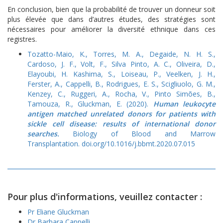
En conclusion, bien que la probabilité de trouver un donneur soit
plus élevée que dans d’autres études, des stratégies sont
nécessaires pour améliorer la diversité ethnique dans ces
registres.
Tozatto-Maio, K., Torres, M. A., Degaide, N. H. S.,
Cardoso, J. F., Volt, F., Silva Pinto, A. C., Oliveira, D.,
Elayoubi, H. Kashima, S., Loiseau, P., Veelken, J. H.,
Ferster, A., Cappelli, B., Rodrigues, E. S., Scigliuolo, G. M.,
Kenzey, C., Ruggeri, A., Rocha, V., Pinto Simões, B.,
Tamouza, R., Gluckman, E. (2020).
Human leukocyte
antigen matched unrelated donors for patients with
sickle cell disease: results of international donor
searches.
Biology of Blood and Marrow
Transplantation. doi.org/10.1016/j.bbmt.2020.07.015
Pour plus d'informations, veuillez contacter :
Pr Eliane Gluckman
Dr Barbara Cappelli