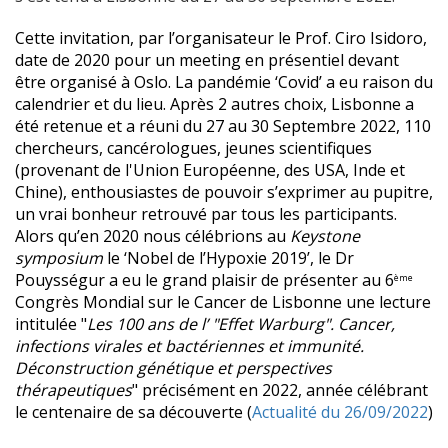
Cette invitation, par l’organisateur le Prof. Ciro Isidoro,
date de 2020 pour un meeting en présentiel devant
être organisé à Oslo. La pandémie ‘Covid’ a eu raison du
calendrier et du lieu. Après 2 autres choix, Lisbonne a
été retenue et a réuni du 27 au 30 Septembre 2022, 110
chercheurs, cancérologues, jeunes scientifiques
(provenant de l'Union Européenne, des USA, Inde et
Chine), enthousiastes de pouvoir s’exprimer au pupitre,
un vrai bonheur retrouvé par tous les participants.
Alors qu’en 2020 nous célébrions au
Keystone
symposium
le ‘Nobel de l’Hypoxie 2019’, le Dr
Pouysségur a eu le grand plaisir de présenter au 6
ème
Congrès Mondial sur le Cancer de Lisbonne une lecture
intitulée "
Les 100 ans de l’ "Effet Warburg". Cancer,
infections virales et bactériennes et immunité.
Déconstruction génétique et perspectives
thérapeutiques
" précisément en 2022, année célébrant
le centenaire de sa découverte
(
Actualité du 26/09/2022
)