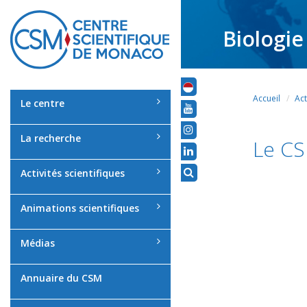
Biologie
Accueil
Act
Le centre
La recherche
Le CS
Activités scientifiques
Animations scientifiques
Médias
Annuaire du CSM