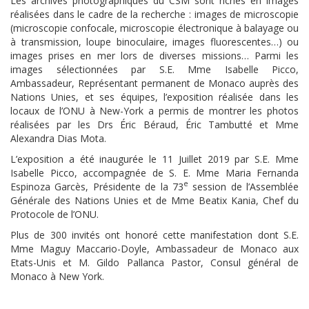
Les archives photographiques du CSM sont riches en images
réalisées dans le cadre de la recherche : images de microscopie
(microscopie confocale, microscopie électronique à balayage ou
à transmission, loupe binoculaire, images fluorescentes…) ou
images prises en mer lors de diverses missions… Parmi les
images sélectionnées par S.E. Mme Isabelle Picco,
Ambassadeur, Représentant permanent de Monaco auprès des
Nations Unies, et ses équipes, l’exposition réalisée dans les
locaux de l’ONU à New-York a permis de montrer les photos
réalisées par les Drs Éric Béraud, Éric Tambutté et Mme
Alexandra Dias Mota.
L’exposition a été inaugurée le 11 Juillet 2019 par S.E. Mme
Isabelle Picco, accompagnée de S. E. Mme Maria Fernanda
e
Espinoza Garcès, Présidente de la 73
session de l’Assemblée
Générale des Nations Unies et de Mme Beatix Kania, Chef du
Protocole de l’ONU.
Plus de 300 invités ont honoré cette manifestation dont S.E.
Mme Maguy Maccario-Doyle, Ambassadeur de Monaco aux
Etats-Unis et M. Gildo Pallanca Pastor, Consul général de
Monaco à New York.