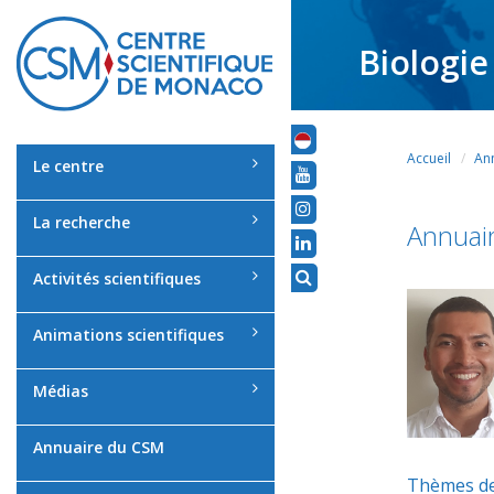
Biologie
Accueil
An
Le centre
La recherche
Annuai
Activités scientifiques
Animations scientifiques
Médias
Annuaire du CSM
Thèmes de