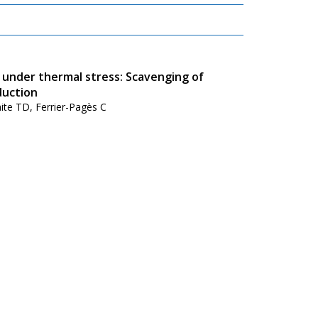
a under thermal stress: Scavenging of
duction
aite TD, Ferrier-Pagès C