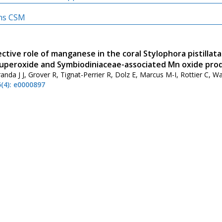
ons CSM
ctive role of manganese in the coral Stylophora pistillat
uperoxide and Symbiodiniaceae-associated Mn oxide pro
nda J J, Grover R, Tignat-Perrier R, Dolz E, Marcus M-I, Rottier C, W
(4): e0000897