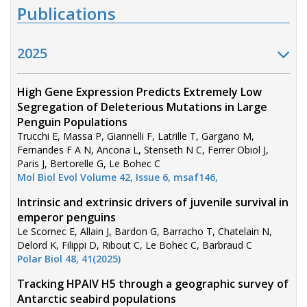
Publications
2025
High Gene Expression Predicts Extremely Low
Segregation of Deleterious Mutations in Large
Penguin Populations
Trucchi E, Massa P, Giannelli F, Latrille T, Gargano M,
Fernandes F A N, Ancona L, Stenseth N C, Ferrer Obiol J,
Paris J, Bertorelle G, Le Bohec C
Mol Biol Evol Volume 42, Issue 6, msaf146,
Intrinsic and extrinsic drivers of juvenile survival in
emperor penguins
Le Scornec E, Allain J, Bardon G, Barracho T, Chatelain N,
Delord K, Filippi D, Ribout C, Le Bohec C, Barbraud C
Polar Biol 48, 41(2025)
Tracking HPAIV H5 through a geographic survey of
Antarctic seabird populations