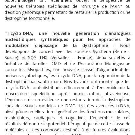
biotechnologies ont récemment ouvert la perspective de
nouvelles thérapies spécifiques de “chirurgie de l’ARN” ou
d’édition génomique permettant de restaurer la production d’une
dystrophine fonctionnelle.
Tricyclo-DNA, une nouvelle génération d’analogues
nucléotidiques synthétiques pour les approches de
modulation d’épissage de la dystrophine :
Nous
développons de concert avec les sociétés Synthena (Berne –
Suisse) et SQY THX (Versailles – France), deux sociétés à
l’initiative de familles DMD et de l’Association Monégasque
contre les Myopathies, une nouvelle classe d’oligonucléotides
antisens synthétiques, les tricyclo-DNA, pour la réparation de la
dystrophine par saut d’exon. Nos travaux ont montré que les
tricyclo-DNA sont distribués efficacement à l’ensemble de la
musculature squelettique après administration intraveineuse.
L’équipe a mis en évidence une restauration de la dystrophine
chez des souris modèles de DMD, traitées avec ces tcDNA,
ainsi qu’une amélioration significative des fonctions musculaires,
respiratoires, cardiaques et cognitives. L’ensemble de ces
résultats démontre le potentiel thérapeutique de cette classe de
molécules et des composés destinés à de futures évaluations